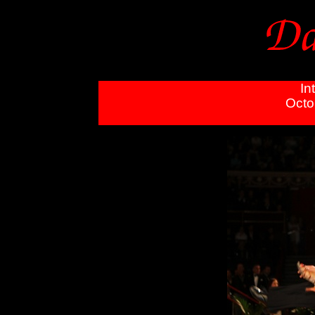
In
Octo