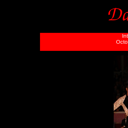
In
Octo